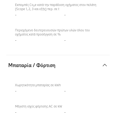
οχήματος
Εκπομπές Co₂e κατά την παράδοση οχήματος στον πελάτη
(Scope 1, 2, 3 και εξής) περ. σε t
-
-
Περιεχόμενο δευτερευουσών πρώτων υλών όλου του
οχήματος κατά προσέγγιση σε %
-
-
Μπαταρία / Φόρτιση
Μπαταρία
/
Χωρητικότητα μπαταρίας σε kWh
Φόρτιση
-
-
Μέγιστη ισχύς φόρτισης AC σε kW
-
-