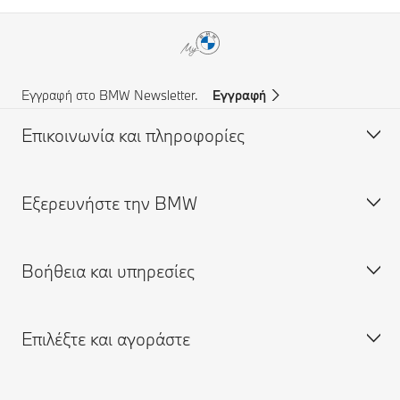
Εγγραφή στο BMW Newsletter.
Εγγραφή
Επικοινωνία και πληροφορίες
Eξερευνήστε την BMW
Υποστήριξη και Επικοινωνία
Συχνές Ερωτήσεις (FAQ)
Βοήθεια και υπηρεσίες
Αναζήτηση Επίσημου Εμπόρου BMW
Σχετικά με εμάς
Υποστήριξη σε περίπτωση ατυχήματος
Ευκαιρίες απασχόλησης
Επιλέξτε και αγοράστε
Αίτηση για προσφορά
BMW Group
Κλείστε ραντεβού για σέρβις
Αναζήτηση Επίσημου Εμπόρου
Δικτυακή πύλη My BMW