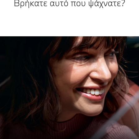
Βρήκατε αυτό που ψάχνατε?