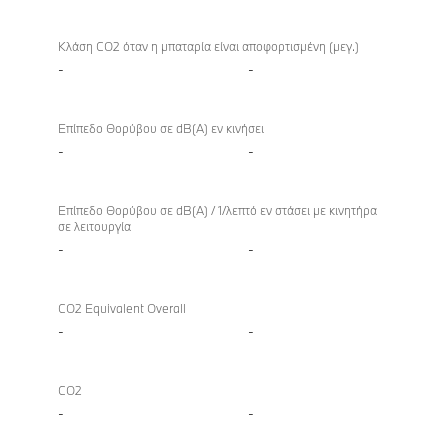
Κλάση CO2 όταν η μπαταρία είναι αποφορτισμένη (μεγ.)
-
-
Επίπεδο Θορύβου σε dB(A) εν κινήσει
-
-
Επίπεδο Θορύβου σε dB(A) / 1/λεπτό εν στάσει με κινητήρα
σε λειτουργία
-
-
CO2 Equivalent Overall
-
-
CO2
-
-