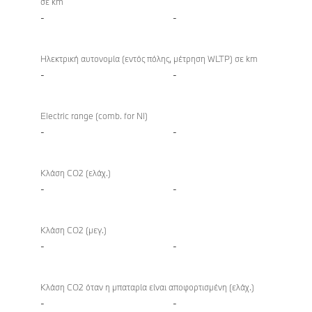
σε km
-
-
Ηλεκτρική αυτονομία (εντός πόλης, μέτρηση WLTP) σε km
-
-
Electric range (comb. for NI)
-
-
Κλάση CO2 (ελάχ.)
-
-
Κλάση CO2 (μεγ.)
-
-
Κλάση CO2 όταν η μπαταρία είναι αποφορτισμένη (ελάχ.)
-
-