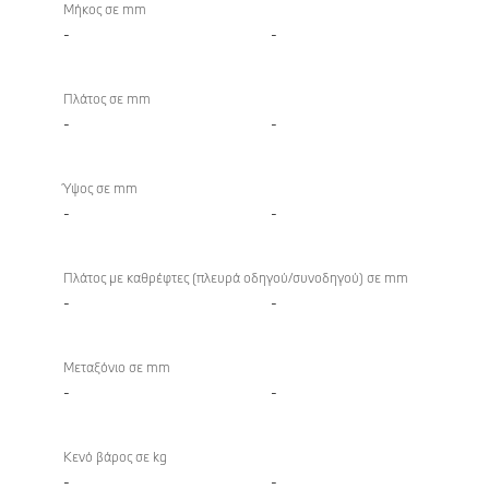
Βάρη
Μήκος σε mm
-
-
Πλάτος σε mm
-
-
Ύψος σε mm
-
-
Πλάτος με καθρέφτες (πλευρά οδηγού/συνοδηγού) σε mm
-
-
Μεταξόνιο σε mm
-
-
Κενό βάρος σε kg
-
-