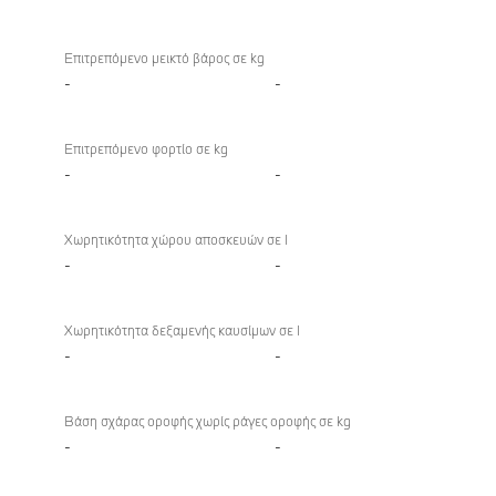
Επιτρεπόμενο μεικτό βάρος σε kg
-
-
Επιτρεπόμενο φορτίο σε kg
-
-
Χωρητικότητα χώρου αποσκευών σε l
-
-
Χωρητικότητα δεξαμενής καυσίμων σε l
-
-
Βάση σχάρας οροφής χωρίς ράγες οροφής σε kg
-
-