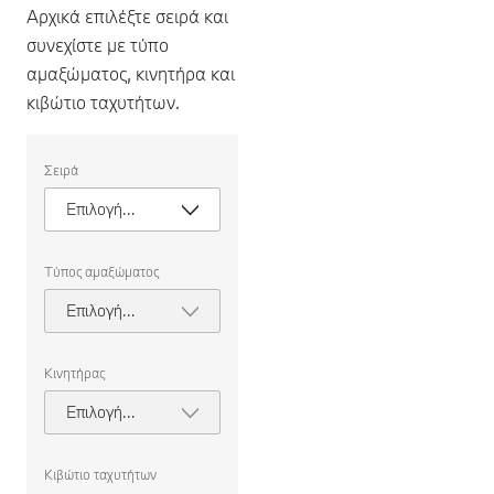
Αρχικά επιλέξτε σειρά και
συνεχίστε με τύπο
αμαξώματος, κινητήρα και
κιβώτιο ταχυτήτων.
Επιλέξτε
Σειρά
τα
ακόλουθα
Επιλογή
χαρακτηριστικά,
για
σειράς
να
επιλέξετε
Τύπος αμαξώματος
ένα
αυτοκίνητο
Επιλογή
προς
τύπου
σύγκριση.
αμαξώματος
Κινητήρας
Επιλογή
κινητήρα
Κιβώτιο ταχυτήτων