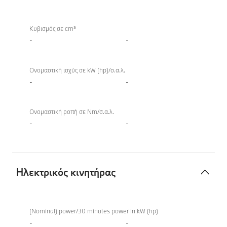
TwinPower
Turbo
Κυβισμός σε cm³
-
-
Ονομαστική ισχύς σε kW (hp)/σ.α.λ.
-
-
Ονομαστική ροπή σε Nm/σ.α.λ.
-
-
Ηλεκτρικός κινητήρας
Ηλεκτρικός
κινητήρας
(Nominal) power/30 minutes power in kW (hp)
-
-