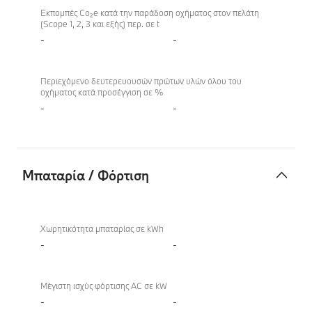
οχήματος
Εκπομπές Co₂e κατά την παράδοση οχήματος στον πελάτη
(Scope 1, 2, 3 και εξής) περ. σε t
-
-
Περιεχόμενο δευτερευουσών πρώτων υλών όλου του
οχήματος κατά προσέγγιση σε %
-
-
Μπαταρία / Φόρτιση
Μπαταρία
/
Χωρητικότητα μπαταρίας σε kWh
Φόρτιση
-
-
Μέγιστη ισχύς φόρτισης AC σε kW
-
-