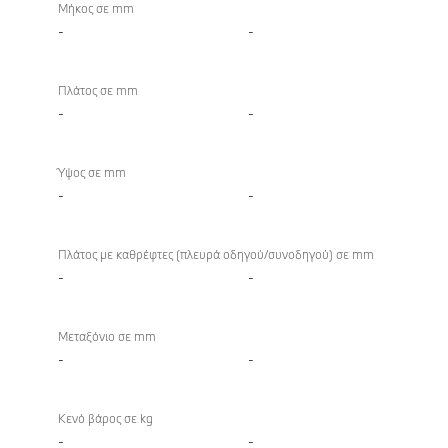
Βάρη
Μήκος σε mm
-
-
Πλάτος σε mm
-
-
Ύψος σε mm
-
-
Πλάτος με καθρέφτες (πλευρά οδηγού/συνοδηγού) σε mm
-
-
Μεταξόνιο σε mm
-
-
Κενό βάρος σε kg
-
-