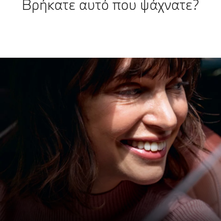
Βρήκατε αυτό που ψάχνατε?