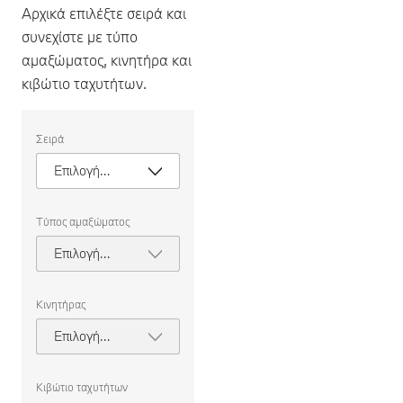
Αρχικά επιλέξτε σειρά και
συνεχίστε με τύπο
αμαξώματος, κινητήρα και
κιβώτιο ταχυτήτων.
Επιλέξτε
Σειρά
τα
ακόλουθα
Επιλογή
χαρακτηριστικά,
για
σειράς
να
επιλέξετε
Τύπος αμαξώματος
ένα
αυτοκίνητο
Επιλογή
προς
τύπου
σύγκριση.
αμαξώματος
Κινητήρας
Επιλογή
κινητήρα
Κιβώτιο ταχυτήτων