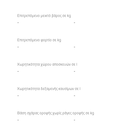
Επιτρεπόμενο μεικτό βάρος σε kg
-
-
Επιτρεπόμενο φορτίο σε kg
-
-
Χωρητικότητα χώρου αποσκευών σε l
-
-
Χωρητικότητα δεξαμενής καυσίμων σε l
-
-
Βάση σχάρας οροφής χωρίς ράγες οροφής σε kg
-
-