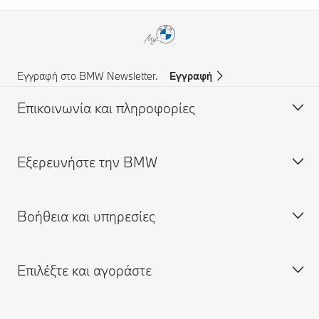
Εγγραφή στο BMW Newsletter.
Εγγραφή
Επικοινωνία και πληροφορίες
Eξερευνήστε την BMW
Υποστήριξη και Επικοινωνία
Συχνές Ερωτήσεις (FAQ)
Βοήθεια και υπηρεσίες
Αναζήτηση Επίσημου Εμπόρου BMW
Σχετικά με εμάς
Υποστήριξη σε περίπτωση ατυχήματος
Ευκαιρίες απασχόλησης
Επιλέξτε και αγοράστε
Αίτηση για προσφορά
BMW Group
Κλείστε ραντεβού για σέρβις
Αναζήτηση Επίσημου Εμπόρου
Δικτυακή πύλη My BMW