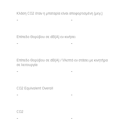
Κλάση CO2 όταν η μπαταρία είναι αποφορτισμένη (μεγ.)
-
-
Επίπεδο Θορύβου σε dB(A) εν κινήσει
-
-
Επίπεδο Θορύβου σε dB(A) / 1/λεπτό εν στάσει με κινητήρα
σε λειτουργία
-
-
CO2 Equivalent Overall
-
-
CO2
-
-