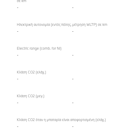
σε km
-
-
Ηλεκτρική αυτονομία (εντός πόλης, μέτρηση WLTP) σε km
-
-
Electric range (comb. for NI)
-
-
Κλάση CO2 (ελάχ.)
-
-
Κλάση CO2 (μεγ.)
-
-
Κλάση CO2 όταν η μπαταρία είναι αποφορτισμένη (ελάχ.)
-
-