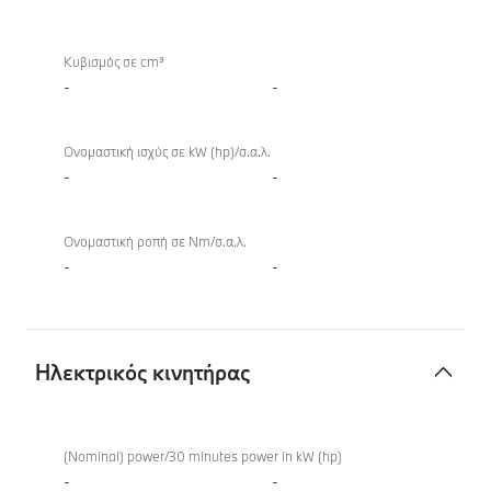
TwinPower
Turbo
Κυβισμός σε cm³
-
-
Ονομαστική ισχύς σε kW (hp)/σ.α.λ.
-
-
Ονομαστική ροπή σε Nm/σ.α.λ.
-
-
Ηλεκτρικός κινητήρας
Ηλεκτρικός
κινητήρας
(Nominal) power/30 minutes power in kW (hp)
-
-