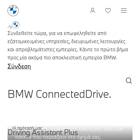
Συνδεθείτε τώρα, για να επωφεληθείτε από
εξατομικευμένες υπηρεσίες, διευρυμένες λειτουργίες
και απροβλημάτιστες εμπειρίες. Κάντε το πρώτο βήμα
προς μία ακόμα πιο αποκλειστική εμπειρία BMW.
Σύνδεση
BMW ConnectedDrive.
Υπηρεσία σέρβις – επιλέξτε:
Ψηφιακά πακέτα.
Η πρότασή μας
Συνδεθείτε και ανακαλύψτε ελκυστικές τιμές για
Driving Assistant Plus
πακέτα που ταιριάζουν στο όχημά σας.