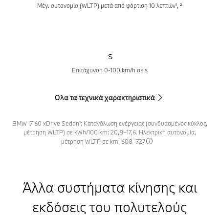
Μέγ. αυτονομία (WLTP) μετά από φόρτιση 10 λεπτών¹, ²
s
Επιτάχυνση 0-100 km/h σε s
Όλα τα τεχνικά χαρακτηριστικά
BMW i7 60 xDrive Sedan¹: Κατανάλωση ενέργειας (συνδυασμένος κύκλος,
μέτρηση WLTP) σε kWh/100 km: 20,8–17,6. Ηλεκτρική αυτονομία,
μέτρηση WLTP σε km: 608–727
Άλλα συστήματα κίνησης και
εκδόσεις του πολυτελούς