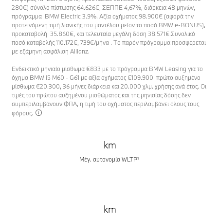
280€) σύνολο πίστωσης 64.626€, ΣΕΠΠΕ 4,67%, διάρκεια 48 μηνών,
πρόγραμμα BMW Electric 3.9%. Αξία οχήματος 98.900€ (αφορά την
προτεινόμενη τιμή λιανικής του μοντέλου μείον το ποσό BMW e-BONUS),
προκαταβολή 35.860€, και τελευταία μεγάλη δόση 38.571€.Συνολικό
ποσό καταβολής 110.172€, 739€/μήνα . Το παρόν πρόγραμμα προσφέρεται
με εξάμηνη ασφάλιση Αllianz.
Ενδεικτικό μηνιαίο μίσθωμα €833 με το πρόγραμμα BMW Leasing για το
όχημα BMW i5 M60 - G61 με αξία οχήματος €109.900 πρώτο αυξημένο
μίσθωμα €20.300, 36 μήνες διάρκεια και 20.000 χλμ. χρήσης ανά έτος. Οι
τιμές του πρώτου αυξημένου μισθώματος και της μηνιαίας δόσης δεν
συμπεριλαμβάνουν ΦΠΑ, η τιμή του οχήματος περιλαμβάνει όλους τους
φόρους.
km
Μέγ. αυτονομία WLTP¹
km