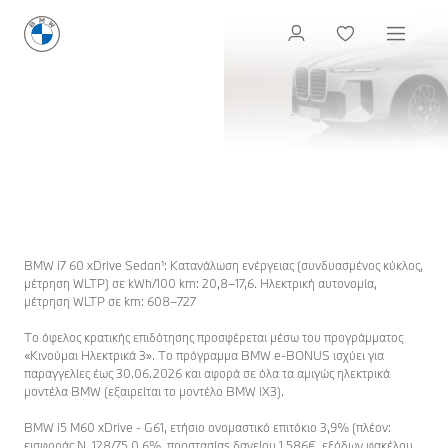
ΌΦΕΛΟΣ ΚΡΑΤΙΚΉΣ ΕΠΙΔΌΤΗΣΗΣ ΜΈΣΩ ΤΟΥ
ΠΡΟΓΡΆΜΜΑΤΟΣ
ΚΙΝΟΥΜΑΙ ΗΛΕΚΤΡΙΚΑ 3 ΚΑΙ ΕΠΙΤΌΚΙΟ
ΧΡΗΜΑΤΟΔΌΤΗΣΗΣ 3,9%
Ή ΜΕ ΜΗΝΙΑΊΟ ΜΊΣΘΩΜΑ ΑΠΌ €857 (ΧΩΡΊΣ Φ
ΠΑ).
Η ΝΕΑ
BMW 7
Διαμόρφωση και Τιμή
Ζητήστε μια προσφορά
Διατίθεται για παραγγελία από τις 28 Μαΐου 2026.
BMW i7 60 xDrive Sedan¹: Κατανάλωση ενέργειας (συνδυασμένος κύκλος,
μέτρηση WLTP) σε kWh/100 km: 20,8–17,6. Ηλεκτρική αυτονομία,
μέτρηση WLTP σε km: 608–727
Το όφελος κρατικής επιδότησης προσφέρεται μέσω του προγράμματος
«Κινούμαι Ηλεκτρικά 3». Το πρόγραμμα BMW e-BONUS ισχύει για
παραγγελίες έως 30.06.2026 και αφορά σε όλα τα αμιγώς ηλεκτρικά
μοντέλα BMW (εξαιρείται το μοντέλο BMW iX3).
BMW i5 M60 xDrive - G61, ετήσιο ονομαστικό επιτόκιο 3,9% (πλέον:
εισφοράς Ν. 128/75 0,6%, προστασίαs δανείου 1.586€, εξόδων φακέλου