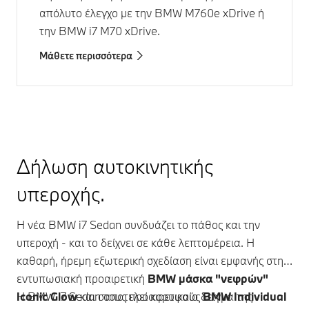
απόλυτο έλεγχο με την
BMW M760e xDrive
ή
την
BMW i7 M70 xDrive
.
Μάθετε περισσότερα
Δήλωση αυτοκινητικής
υπεροχής.
Η νέα
BMW i7
Sedan συνδυάζει το πάθος και την
υπεροχή - και το δείχνει σε κάθε λεπτομέρεια. Η
καθαρή, ήρεμη εξωτερική σχεδίαση είναι εμφανής στην
εντυπωσιακή προαιρετική
BMW μάσκα "νεφρών"
Iconic Glow
Η
BMW i7
Sedan αποτελεί κορυφαίο δείγμα της
και στους προαιρετικούς
BMW Individual