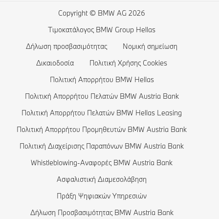
BMW CONNECTED DRIVE STORE
BMW Σειρά 5
Οικιακή φόρτιση
Copyright © BMW AG 2026
Ιστορικοί Τιμοκατάλογοι
Σύγκριση Αυτοκινήτων BMW
BMW Σειρά 4
Αυτονομία ηλεκτρικών αυτοκινήτων
Τιμοκατάλογος BMW Group Hellas
Στοιχεία Δημοσιότητας BMW Hellas Leasing
Κλείστε ένα test drive
BMW Σειρά 3
Κόστος ηλεκτρικών αυτοκινήτων
Δήλωση προσβασιμότητας
Νομική σημείωση
BMW Σειρά 2
Αυτοκίνητα με τεχνολογία Plug-in Hybrid
Δικαιοδοσία
Πολιτική Χρήσης Cookies
Πολιτική Απορρήτου BMW Hellas
BMW Σειρά 1
Πολιτική Απορρήτου Πελατών BMW Austria Bank
Η οικογένεια BMW X1
Πολιτική Απορρήτου Πελατών BMW Hellas Leasing
BMW Σειρά M
Πολιτική Απορρήτου Προμηθευτών BMW Austria Bank
BMW Concept Αυτοκίνητα
Πολιτική Διαχείρισης Παραπόνων BMW Austria Bank
BMW Θωρακισμένα Αυτοκίνητα
Whistleblowing-Αναφορές BMW Austria Bank
Ασφαλιστική Διαμεσολάβηση
Πράξη Ψηφιακών Υπηρεσιών
Δήλωση Προσβασιμότητας BMW Austria Bank