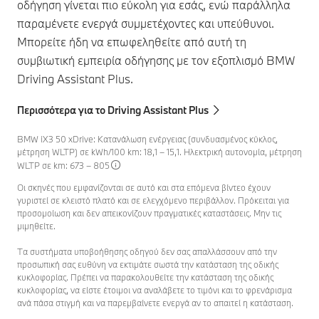
οδήγηση γίνεται πιο εύκολη για εσάς, ενώ παράλληλα
παραμένετε ενεργά συμμετέχοντες και υπεύθυνοι.
Μπορείτε ήδη να επωφεληθείτε από αυτή τη
συμβιωτική εμπειρία οδήγησης με τον εξοπλισμό BMW
Driving Assistant Plus.
Περισσότερα για το Driving Assistant Plus
BMW iX3 50 xDrive: Κατανάλωση ενέργειας (συνδυασμένος κύκλος,
μέτρηση WLTP) σε kWh/100 km: 18,1 – 15,1. Ηλεκτρική αυτονομία, μέτρηση
WLTP σε km: 673 – 805
Οι σκηνές που εμφανίζονται σε αυτό και στα επόμενα βίντεο έχουν
γυριστεί σε κλειστό πλατό και σε ελεγχόμενο περιβάλλον. Πρόκειται για
προσομοίωση και δεν απεικονίζουν πραγματικές καταστάσεις. Μην τις
μιμηθείτε.
Τα συστήματα υποβοήθησης οδηγού δεν σας απαλλάσσουν από την
προσωπική σας ευθύνη να εκτιμάτε σωστά την κατάσταση της οδικής
κυκλοφορίας. Πρέπει να παρακολουθείτε την κατάσταση της οδικής
κυκλοφορίας, να είστε έτοιμοι να αναλάβετε το τιμόνι και το φρενάρισμα
ανά πάσα στιγμή και να παρεμβαίνετε ενεργά αν το απαιτεί η κατάσταση.