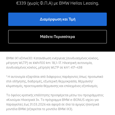
€339 (χωρίς Φ.Π.Α) με ΒΜW Hellas Leasing.
Διαμόρφωση και Τιμή
Μάθετε Περισσότερα
BMW iX1 xDrive30: Κατανάλωση ενέργειας (συνδυασμένος κύκλος,
μέτρηση WLTP) σε kWh/100 km: 18,1–17. Ηλεκτρική αυτονομία,
συνδυασμένος κύκλος, μέτρηση WLTP σε km¹: 417–438
¹ Η αυτονομία εξαρτάται από διάφορους παράγοντες όπως: προσωπικό
στιλ οδήγησης, διαδρομές, εξωτερική θερμοκρασία, θέρμανση/
κλιματισμός, προετοιμασία θέρμανσης και επιλεγμένος εξοπλισμός.
Το όφελος κρατικής επιδότησης προσφέρεται μέσω του προγράμματος
«Κινούμαι Ηλεκτρικά 3». Το πρόγραμμα BMW e-BONUS ισχύει για
παραγγελίες έως 31.03.2026 και αφορά σε όλα τα αμιγώς ηλεκτρικά
μοντέλα BMW (εξαιρείται το μοντέλο BMW iX3).