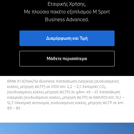
Εταιρικής Χρήσης.
Με πλούσιο πακέτο εξοπλισμού M Sport
Business Advanced.
Διαμόρφωση και Τιμή
Μάθετε περισσότερα
BMW X1 xDrive25e Business: Κατανάλωση ενέργειας (συνδυασμένος
κύκλος, μέτρηση WLTP) σε l/100 km: 2,2 − 2,1. Εκπομπές CO₂
(συνδυασμένος κύκλος μέτρηση WLTP) σε g/km: 49 – 47. Κατανάλωση
ενέργειας (συνδυασμένος κύκλος, μέτρηση WLTP) σε kWh/100 km: 13,1 −
12,7. Ηλεκτρική αυτονομία, συνδυασμένος κύκλος, μέτρηση WLTP σε km:
89 − 85