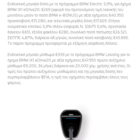
Ενδεικτική μηνιαία δόση με το πρόγραμμα BMW Electric 3,9%, για όχημα
BMW iX1 eDrive20: €269 (αφορά την προτεινόμενη τιμή λιανικής του
μοντέλου μείον το ποσό BMW e-BONUS) με αξία οχήματος €40.950
προκαταβολή €15.080, και τελευταία μεγάλη δόση €17.609. Ετήσιο
ονομαστικό επιτόκιο 3,9% πλέον εισφοράς Ν. 128/75 0,6%, προστασία
δανείου €651, έξοδα φακέλου €280, συνολικό ποσό πίστωσης €26.521,
ΣΕΠΠΕ 4,87%, διάρκεια 48 μηνών, συνολικό ποσό καταβολής €45.893.
Το παρόν πρόγραμμα προσφέρεται με εξάμηνη ασφάλιση Αllianz.
Ενδεικτικό μηνιαίο μίσθωμα €339 με το πρόγραμμα BMW Leasing για το
όχημα BMW iX1 eDrive20 με αξία οχήματος €47.950 πρώτο αυξημένο
μίσθωμα €9.200, 36 μήνες διάρκεια και 20.000 χλμ. χρήσης ανά έτος. Οι
τιμές του πρώτου αυξημένου μισθώματος και της μηνιαίας δόσης δεν
συμπεριλαμβάνουν ΦΠΑ, η τιμή του οχήματος περιλαμβάνει όλους τους
φόρους.