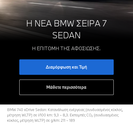
Η ΝΕΑ
BMW ΣΕΙΡΑ 7
SEDAN
Η ΕΠΙΤΟΜΗ ΤΗΣ ΑΦΟΣΙΩΣΗΣ.
Διαμόρφωση και Τιμή
Μάθετε περισσότερα
BMW 740 xDrive Sedan: Κατανάλωση ενέργειας (συνδυασμένος κύκλος,
μέτρηση WLTP) σε l/100 km: 9,3 – 8,3. Εκπομπές CO₂ (συνδυασμένος
κύκλος, μέτρηση WLTP) σε g/km: 211 – 189