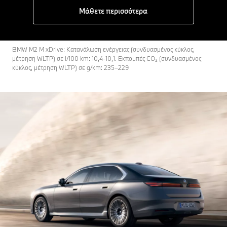
Μάθετε περισσότερα
BMW M2 M xDrive: Κατανάλωση ενέργειας (συνδυασμένος κύκλος,
μέτρηση WLTP) σε l/100 km: 10,4-10,1. Εκπομπές CO₂ (συνδυασμένος
κύκλος, μέτρηση WLTP) σε g/km: 235–229