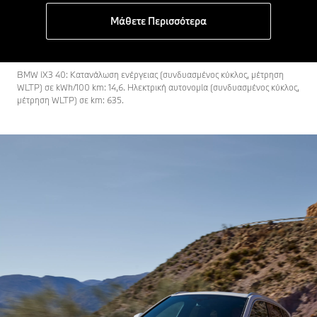
Μάθετε Περισσότερα
BMW iX3 40: Κατανάλωση ενέργειας (συνδυασμένος κύκλος, μέτρηση
WLTP) σε kWh/100 km: 14,6. Ηλεκτρική αυτονομία (συνδυασμένος κύκλος,
μέτρηση WLTP) σε km: 635.