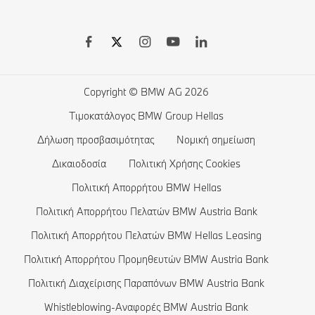
Απομακρυσμένες αναβαθμίσεις λογισμικού
BMW Financial Services
BMW Σειρά 8
Έκδοση Πιστοποιητικού Συμμόρφωσης Μεταχειρισμένου
BMW Leasing
BMW Σειρά 7
BMW Ηλεκτρικά οχήματα
Οχήματος (CoC)
Λίστα επιθυμιών
BMW Σειρά 6
Δημόσια φόρτιση για ηλεκτρικά αυτοκίνητα
Βεβαίωση Εξοπλισμού Μεταχειρισμένου Οχήματος
BMW CONNECTED DRIVE STORE
BMW Σειρά 5
Οικιακή φόρτιση
Copyright © BMW AG 2026
Ιστορικοί Τιμοκατάλογοι
Σύγκριση Αυτοκινήτων BMW
BMW Σειρά 4
Αυτονομία ηλεκτρικών αυτοκινήτων
Τιμοκατάλογος BMW Group Hellas
Στοιχεία Δημοσιότητας BMW Hellas Leasing
Κλείστε ένα test drive
BMW Σειρά 3
Κόστος ηλεκτρικών αυτοκινήτων
Δήλωση προσβασιμότητας
Νομική σημείωση
BMW Σειρά 2
Αυτοκίνητα με τεχνολογία Plug-in Hybrid
Δικαιοδοσία
Πολιτική Χρήσης Cookies
Πολιτική Απορρήτου BMW Hellas
BMW Σειρά 1
Πολιτική Απορρήτου Πελατών BMW Austria Bank
Η οικογένεια BMW X1
Πολιτική Απορρήτου Πελατών BMW Hellas Leasing
BMW Σειρά M
Πολιτική Απορρήτου Προμηθευτών BMW Austria Bank
BMW Concept Αυτοκίνητα
Πολιτική Διαχείρισης Παραπόνων BMW Austria Bank
BMW Θωρακισμένα Αυτοκίνητα
Whistleblowing-Αναφορές BMW Austria Bank