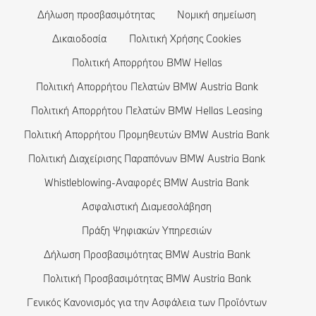
Στοιχεία Δημοσιότητας BMW Hellas Leasing
Κλείστε ένα test drive
BMW Σειρά 3
Κόστος ηλεκτρικών αυτοκινήτων
Δήλωση προσβασιμότητας
Νομική σημείωση
BMW Σειρά 2
Αυτοκίνητα με τεχνολογία Plug-in Hybrid
Δικαιοδοσία
Πολιτική Χρήσης Cookies
Πολιτική Απορρήτου BMW Hellas
BMW Σειρά 1
Πολιτική Απορρήτου Πελατών BMW Austria Bank
Η οικογένεια BMW X1
Πολιτική Απορρήτου Πελατών BMW Hellas Leasing
BMW Σειρά M
Πολιτική Απορρήτου Προμηθευτών BMW Austria Bank
BMW Concept Αυτοκίνητα
Πολιτική Διαχείρισης Παραπόνων BMW Austria Bank
BMW Θωρακισμένα Αυτοκίνητα
Whistleblowing-Αναφορές BMW Austria Bank
Ασφαλιστική Διαμεσολάβηση
Πράξη Ψηφιακών Υπηρεσιών
Δήλωση Προσβασιμότητας BMW Austria Bank
Πολιτική Προσβασιμότητας BMW Austria Bank
Γενικός Κανονισμός για την Ασφάλεια των Προϊόντων