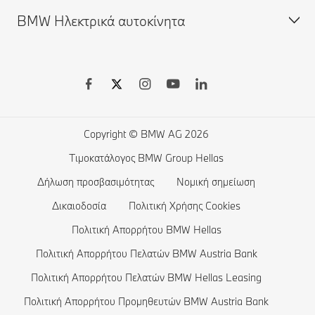
BMW Ηλεκτρικά αυτοκίνητα
BMW ConnectedDrive
Αναζήτηση μεταχειρισμένων αυτοκινήτων
BMW Σειρά X
Απομακρυσμένες αναβαθμίσεις λογισμικού
BMW Financial Services
BMW Σειρά 8
Έκδοση Πιστοποιητικού Συμμόρφωσης Μεταχειρισμένου
BMW Leasing
BMW Σειρά 7
BMW Ηλεκτρικά οχήματα
Οχήματος (CoC)
Λίστα επιθυμιών
BMW Σειρά 6
Δημόσια φόρτιση για ηλεκτρικά αυτοκίνητα
Βεβαίωση Εξοπλισμού Μεταχειρισμένου Οχήματος
BMW CONNECTED DRIVE STORE
BMW Σειρά 5
Οικιακή φόρτιση
Copyright © BMW AG 2026
Ιστορικοί Τιμοκατάλογοι
Σύγκριση Αυτοκινήτων BMW
BMW Σειρά 4
Αυτονομία ηλεκτρικών αυτοκινήτων
Τιμοκατάλογος BMW Group Hellas
Στοιχεία Δημοσιότητας BMW Hellas Leasing
Κλείστε ένα test drive
BMW Σειρά 3
Κόστος ηλεκτρικών αυτοκινήτων
Δήλωση προσβασιμότητας
Νομική σημείωση
BMW Σειρά 2
Αυτοκίνητα με τεχνολογία Plug-in Hybrid
Δικαιοδοσία
Πολιτική Χρήσης Cookies
Πολιτική Απορρήτου BMW Hellas
BMW Σειρά 1
Πολιτική Απορρήτου Πελατών BMW Austria Bank
Η οικογένεια BMW X1
Πολιτική Απορρήτου Πελατών BMW Hellas Leasing
BMW Σειρά M
Πολιτική Απορρήτου Προμηθευτών BMW Austria Bank
BMW Concept Αυτοκίνητα