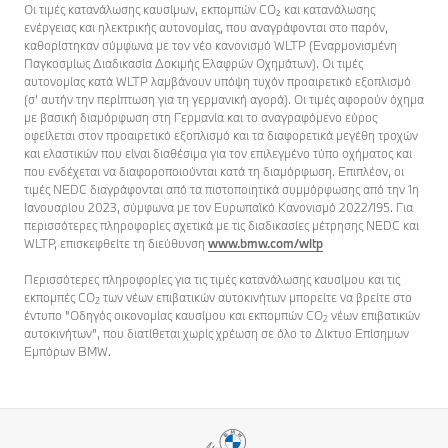
Οι τιμές κατανάλωσης καυσίμων, εκπομπών CO₂ και κατανάλωσης
ενέργειας και ηλεκτρικής αυτονομίας, που αναγράφονται στο παρόν,
καθορίστηκαν σύμφωνα με τον νέο κανονισμό WLTP (Εναρμονισμένη
Παγκοσμίως Διαδικασία Δοκιμής Ελαφρών Οχημάτων). Οι τιμές
αυτονομίας κατά WLTP λαμβάνουν υπόψη τυχόν προαιρετικό εξοπλισμό
(σ' αυτήν την περίπτωση για τη γερμανική αγορά). Οι τιμές αφορούν όχημα
με βασική διαμόρφωση στη Γερμανία και το αναγραφόμενο εύρος
οφείλεται στον προαιρετικό εξοπλισμό και τα διαφορετικά μεγέθη τροχών
και ελαστικών που είναι διαθέσιμα για τον επιλεγμένο τύπο οχήματος και
που ενδέχεται να διαφοροποιούνται κατά τη διαμόρφωση. Επιπλέον, οι
τιμές NEDC διαγράφονται από τα πιστοποιητικά συμμόρφωσης από την 1η
Ιανουαρίου 2023, σύμφωνα με τον Ευρωπαϊκό Κανονισμό 2022/195. Για
περισσότερες πληροφορίες σχετικά με τις διαδικασίες μέτρησης NEDC και
WLTP, επισκεφθείτε τη διεύθυνση
www.bmw.com/wltp
Περισσότερες πληροφορίες για τις τιμές κατανάλωσης καυσίμου και τις
εκπομπές CO
των νέων επιβατικών αυτοκινήτων μπορείτε να βρείτε στο
2
έντυπο "Οδηγός οικονομίας καυσίμου και εκπομπών CO
νέων επιβατικών
2
αυτοκινήτων", που διατίθεται χωρίς χρέωση σε όλο το Δίκτυο Επίσημων
Εμπόρων BMW.