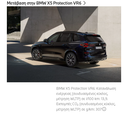
Μετάβαση στην BMW X5 Protection VR6
BMW X5 Protection VR6: Κατανάλωση
ενέργειας (συνδυασμένος κύκλος,
μέτρηση WLTP) σε l/100 km: 13,9.
Εκπομπές CO₂ (συνδυασμένος κύκλος,
μέτρηση WLTP) σε g/km: 307