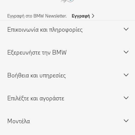
Εγγραφή στο BMW Newsletter.
Εγγραφή
Επικοινωνία και πληροφορίες
Eξερευνήστε την BMW
Υποστήριξη και Επικοινωνία
Συχνές Ερωτήσεις (FAQ)
Βοήθεια και υπηρεσίες
Αναζήτηση Επίσημου Εμπόρου BMW
Σχετικά με εμάς
Υποστήριξη σε περίπτωση ατυχήματος
Ευκαιρίες απασχόλησης
Επιλέξτε και αγοράστε
Αίτηση για προσφορά
BMW Group
Κλείστε ραντεβού για σέρβις
Αναζήτηση Επίσημου Εμπόρου
Δικτυακή πύλη My BMW
Μοντέλα
Εφαρμογή My BMW
Διαμορφώστε τη δική σας BMW
Ασφάλιση BMW
Αναζήτηση καινούργιων αυτοκινήτων