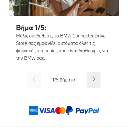
Βήμα 1/5:
Μόλις συνδεθείτε, το BMW ConnectedDrive
Store σας εμφανίζει αυτόματα όλες τις
ψηφιακές υπηρεσίες που είναι διαθέσιμες για
την BMW σας.
SID_CD_FP_COMMON_PREVI
Συνέχεια
1
/
5
βήματα
Μέθοδοι πληρωμ