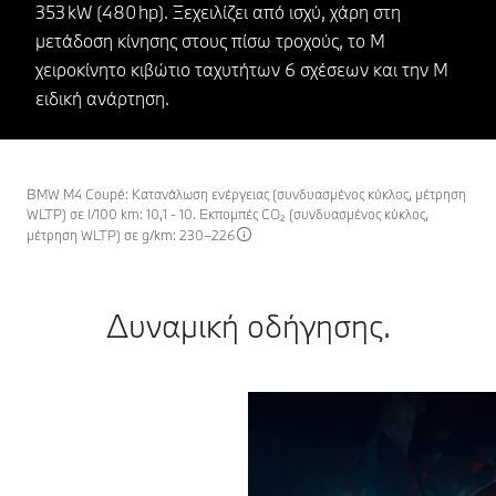
353 kW (480 hp). Ξεχειλίζει από ισχύ, χάρη στη
μετάδοση κίνησης στους πίσω τροχούς, το Μ
χειροκίνητο κιβώτιο ταχυτήτων 6 σχέσεων και την Μ
ειδική ανάρτηση.
BMW M4 Coupé: Κατανάλωση ενέργειας (συνδυασμένος κύκλος, μέτρηση
WLTP) σε l/100 km: 10,1 - 10. Εκπομπές CO₂ (συνδυασμένος κύκλος,
μέτρηση WLTP) σε g/km: 230–226
Δυναμική οδήγησης.