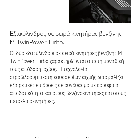
Εξακύλινδρος σε σειρά κινητήρας βενζίνης
Μ
Μ TwinPower Turbo.
Το
εφ
Οι δύο εξακύλινδροι σε σειρά κινητήρες βενζίνης Μ
δυ
TwinPower Turbo χαρακτηρίζονται από τη μοναδική
στ
τους απόδοση ισχύος. Η τεχνολογία
στροβιλοσυμπιεστή καυσαερίων αιχμής διασφαλίζει
εξαιρετικές επιδόσεις σε συνδυασμό με κορυφαία
αποδοτικότητα και στους βενζινοκινητήρες και στους
πετρελαιοκινητήρες.