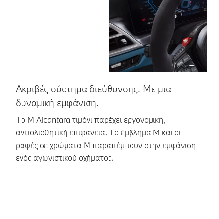
Ακριβές σύστημα διεύθυνσης. Με μια
Μ
δυναμική εμφάνιση.
σ
Το M Alcantara τιμόνι παρέχει εργονομική,
Μπ
αντιολισθητική επιφάνεια. Το έμβλημα Μ και οι
B
ραφές σε χρώματα Μ παραπέμπουν στην εμφάνιση
Το
ενός αγωνιστικού οχήματος.
α
πι