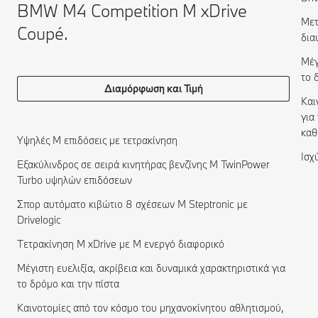
BMW M4 Competition M xDrive
Μετ
Coupé.
δια
Μέγ
το 
Διαμόρφωση και Τιμή
Και
για
καθ
Υψηλές Μ επιδόσεις με τετρακίνηση
Ισχ
Εξακύλινδρος σε σειρά κινητήρας βενζίνης Μ TwinPower
Turbo υψηλών επιδόσεων
Σπορ αυτόματο κιβώτιο 8 σχέσεων Μ Steptronic με
Drivelogic
Τετρακίνηση M xDrive με Μ ενεργό διαφορικό
Μέγιστη ευελιξία, ακρίβεια και δυναμικά χαρακτηριστικά για
το δρόμο και την πίστα
Καινοτομίες από τον κόσμο του μηχανοκίνητου αθλητισμού,