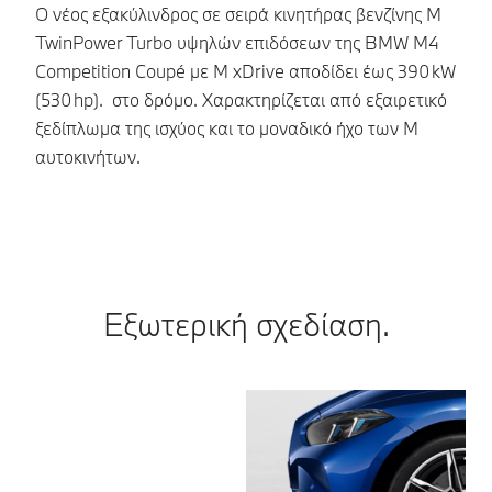
Ο νέος εξακύλινδρος σε σειρά κινητήρας βενζίνης M
Ο 
TwinPower Turbo υψηλών επιδόσεων της BMW M4
T
Competition Coupé με M xDrive αποδίδει έως 390 kW
Co
(530 hp). στο δρόμο. Χαρακτηρίζεται από εξαιρετικό
τρ
ξεδίπλωμα της ισχύος και το μοναδικό ήχο των Μ
(5
αυτοκινήτων.
χα
ε
Εξωτερική σχεδίαση.