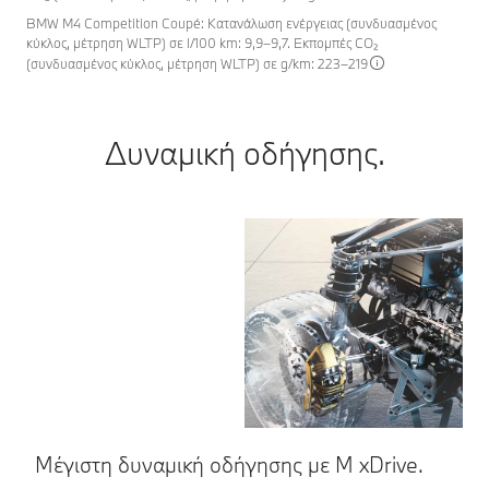
BMW M4 Competition Coupé: Κατανάλωση ενέργειας (συνδυασμένος
κύκλος, μέτρηση WLTP) σε l/100 km: 9,9–9,7. Εκπομπές CO₂
(συνδυασμένος κύκλος, μέτρηση WLTP) σε g/km: 223–219
Δυναμική οδήγησης.
Μέγιστη δυναμική οδήγησης με M xDrive.
Ε