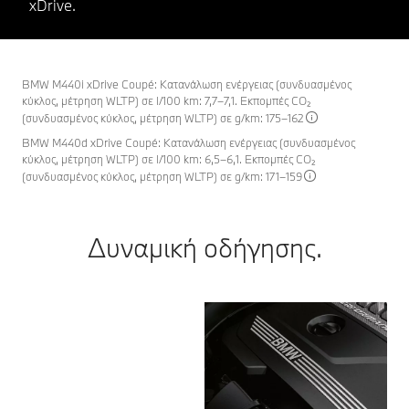
xDrive.
BMW M440i xDrive Coupé: Κατανάλωση ενέργειας (συνδυασμένος
κύκλος, μέτρηση WLTP) σε l/100 km: 7,7–7,1. Εκπομπές CO₂
(συνδυασμένος κύκλος, μέτρηση WLTP) σε g/km: 175–162
BMW M440d xDrive Coupé: Κατανάλωση ενέργειας (συνδυασμένος
κύκλος, μέτρηση WLTP) σε l/100 km: 6,5–6,1. Εκπομπές CO₂
(συνδυασμένος κύκλος, μέτρηση WLTP) σε g/km: 171–159
Δυναμική οδήγησης.