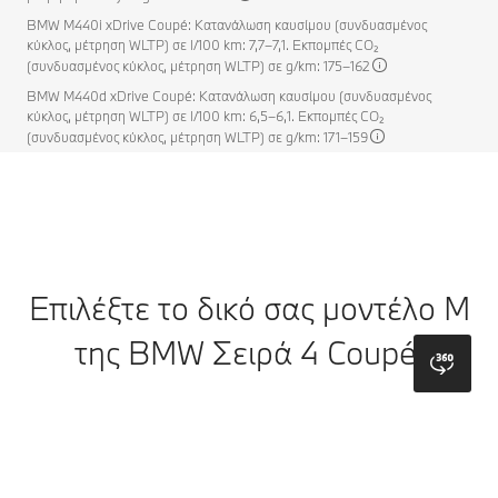
BMW M440i xDrive Coupé: Κατανάλωση καυσίμου (συνδυασμένος
κύκλος, μέτρηση WLTP) σε l/100 km: 7,7–7,1. Εκπομπές CO₂
(συνδυασμένος κύκλος, μέτρηση WLTP) σε g/km: 175–162
BMW M440d xDrive Coupé: Κατανάλωση καυσίμου (συνδυασμένος
κύκλος, μέτρηση WLTP) σε l/100 km: 6,5–6,1. Εκπομπές CO₂
(συνδυασμένος κύκλος, μέτρηση WLTP) σε g/km: 171–159
Επιλέξτε το δικό σας μοντέλο M
της BMW Σειρά 4 Coupé.
bmw
Μοντέλο
Χρώματα Αμαξώματος
Τροχοί
Οροφή
Επ