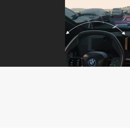
Πάντα στη
Περισσότερες
σωστή λωρίδα
κάμερες για
κυκλοφορίας
ευκολότερο
και στη σωστή
παρκάρισμα.
απόσταση.
Το Parking
Assistant Plus
Το Driving
παρέχει
Assistant
υποστήριξη στο
Professional
παρκάρισμα. Οι
προσφέρει στον
πρόσθετες
οδηγό την