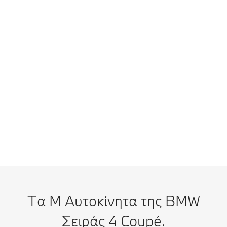
Τελική ταχύτητα
250 km/h
Τεχνικά χαρακτηριστικά
Προσθήκη στη σύγκριση
BMW M4 Competition M xDrive Coupé: Κατανάλωση ενέργειας
(συνδυασμένος κύκλος, μέτρηση WLTP) σε l/100 km: 10,3–10,1. Εκπομπές
CO₂ (συνδυασμένος κύκλος, μέτρηση WLTP) σε g/km: 233–230
Τα Μ Αυτοκίνητα της BMW
Σειράς 4 Coupé.