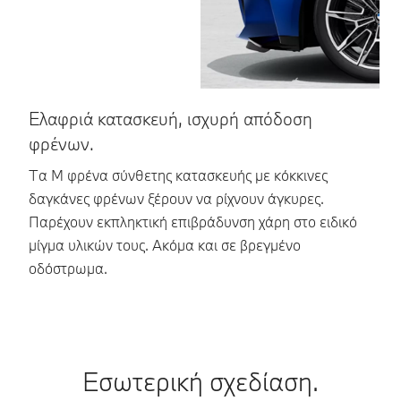
Ελαφριά κατασκευή, ισχυρή απόδοση
Μ
φρένων.
β
Τα Μ φρένα σύνθετης κατασκευής με κόκκινες
Η
δαγκάνες φρένων ξέρουν να ρίχνουν άγκυρες.
Το
Παρέχουν εκπληκτική επιβράδυνση χάρη στο ειδικό
συ
μίγμα υλικών τους. Ακόμα και σε βρεγμένο
επ
οδόστρωμα.
Εσωτερική σχεδίαση.