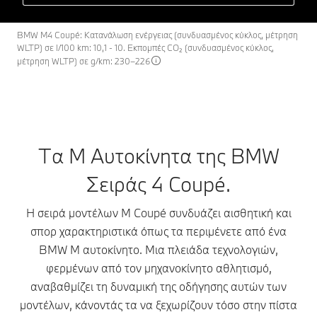
BMW M4 Coupé: Κατανάλωση ενέργειας (συνδυασμένος κύκλος, μέτρηση
WLTP) σε l/100 km: 10,1 - 10. Εκπομπές CO₂ (συνδυασμένος κύκλος,
μέτρηση WLTP) σε g/km: 230–226
Τα Μ Αυτοκίνητα της BMW
Σειράς 4 Coupé.
Η σειρά μοντέλων M Coupé συνδυάζει αισθητική και
σπορ χαρακτηριστικά όπως τα περιμένετε από ένα
BMW M αυτοκίνητο. Μια πλειάδα τεχνολογιών,
φερμένων από τον μηχανοκίνητο αθλητισμό,
αναβαθμίζει τη δυναμική της οδήγησης αυτών των
μοντέλων, κάνοντάς τα να ξεχωρίζουν τόσο στην πίστα