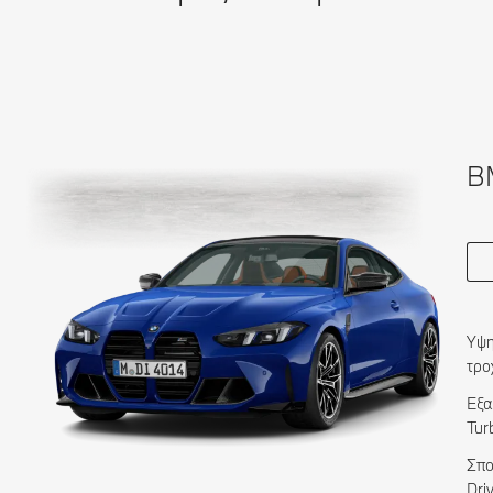
B
Υψη
τρο
Εξα
Tur
Σπο
Dri