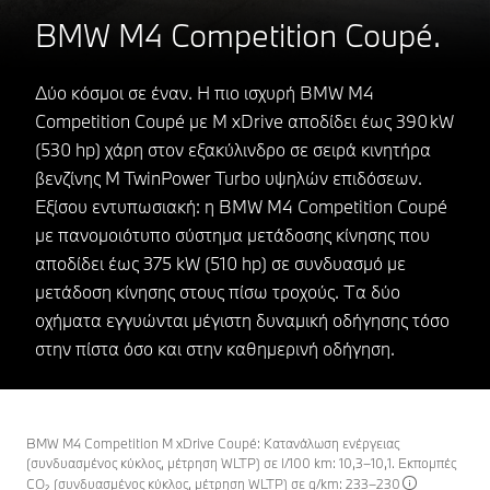
BMW M4 Competition Coupé.
Δύο κόσμοι σε έναν. Η πιο ισχυρή BMW M4
Competition Coupé με M xDrive αποδίδει έως 390 kW
(530 hp) χάρη στον εξακύλινδρο σε σειρά κινητήρα
βενζίνης M TwinPower Turbo υψηλών επιδόσεων.
Εξίσου εντυπωσιακή: η BMW M4 Competition Coupé
με πανομοιότυπο σύστημα μετάδοσης κίνησης που
αποδίδει έως 375 kW (510 hp) σε συνδυασμό με
μετάδοση κίνησης στους πίσω τροχούς. Τα δύο
οχήματα εγγυώνται μέγιστη δυναμική οδήγησης τόσο
στην πίστα όσο και στην καθημερινή οδήγηση.
BMW M4 Competition M xDrive Coupé: Κατανάλωση ενέργειας
(συνδυασμένος κύκλος, μέτρηση WLTP) σε l/100 km: 10,3–10,1. Εκπομπές
CO₂ (συνδυασμένος κύκλος, μέτρηση WLTP) σε g/km: 233–230