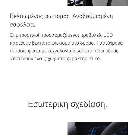
Βελτιωμένος φωτισμός. Αναβαθμισμένη
Ε
ασφάλεια.
Τα
μα
Οι μπροστινοί προσαρμοζόμενοι προβολείς LED
μέ
παρέχουν βέλτιστο φωτισμό στο δρόμο. Ταυτόχρονα
γρ
τα πίσω φώτα με τεχνολογία laser στο πίσω μέρος
συ
αποτελούν ένα ξεχωριστό χαρακτηριστικό.
α
Εσωτερική σχεδίαση.