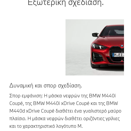
Εξωτερική σχεδίαση.
Δυναμική και σπορ σχεδίαση.
Μ
Σπορ εμφάνιση: Η μάσκα νεφρών της BMW M440i
Κό
Coupé, της BMW M440i xDrive Coupé και της BMW
υψ
M440d xDrive Coupé διαθέτει ένα γυαλιστερό μαύρο
βλ
πλαίσιο. Η μάσκα νεφρών διαθέτει οριζόντιες γρίλιες
δι
και το χαρακτηριστικό λογότυπο Μ.